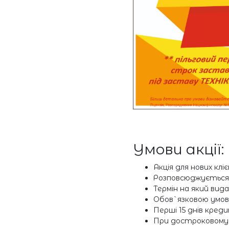
АКЦІЇ
ВІТРИНА
Умови акції:
Акція для нових кліє
Розповсюджується 
Термін на який вида
Обов`язковою умов
Перші 15 днів креди
При достроковому п