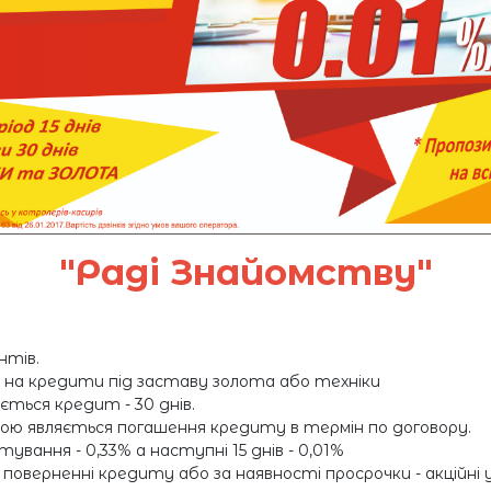
"Раді Знайомству"
нтів.
на кредити під заставу золота або техніки
ється кредит - 30 днів.
ою являється погашення кредиту в термін по договору.
тування - 0,33% а наступні 15 днів - 0,01%
оверненні кредиту або за наявності просрочки - акційні ум