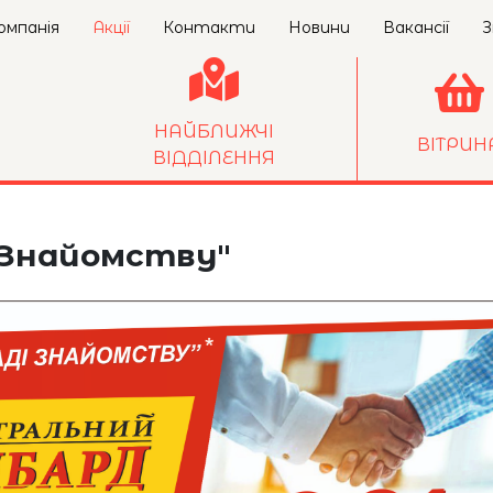
омпанія
Акції
Контакти
Новини
Вакансії
З
НАЙБЛИЖЧІ
ВІТРИН
ВІДДІЛЕННЯ
і Знайомству"